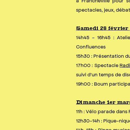
à Francheville pour 
spectacles, jeux, débat
Samedi 28 février
14h45 - 16h45 : Atel
Confluences
15h30 : Présentation d
17h00 : Spectacle
Rad
suivi d'un temps de dis
19h00 : Boum particip
Dimanche 1er mar
11h : Vélo parade dans
12h30-14h : Pique-niqu
14h-18h : Bingo musica