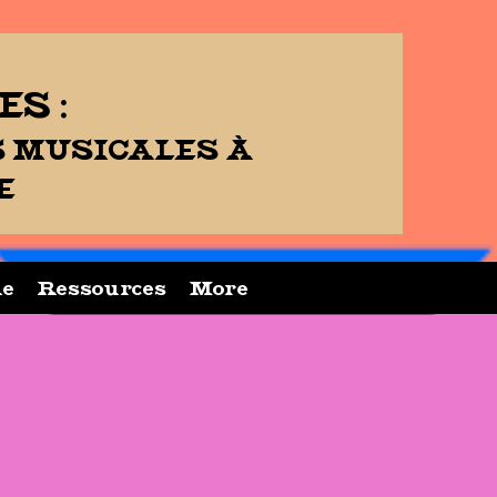
S :
S MUSICALES À
E
ue
Ressources
More