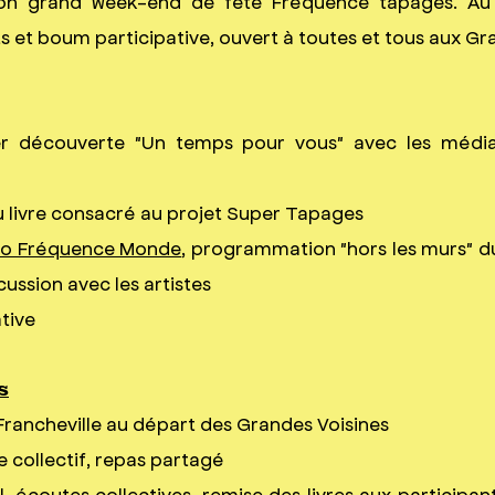
son grand week-end de fête Fréquence tapages. Au
s et boum participative, ouvert à toutes et tous aux Gr
ier découverte "Un temps pour vous
" avec les médi
u livre consacré au projet Super Tapages
io Fréquence Monde
, programmation "hors les murs" 
cussion avec les artistes
ative
s
 Francheville au départ des Grandes Voisines
e collectif, repas partagé
l, écoutes collectives, remise des livres aux participan