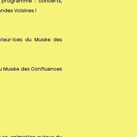
 programme : concerts,
andes Voisines !
ateur·ices du Musée des
du Musée des Confluences
t.es, animation autour du