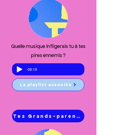
Quelle musique infligerais tu à tes
pires ennemis ?
-06:19
La playlist associée
Tes Grands-parents